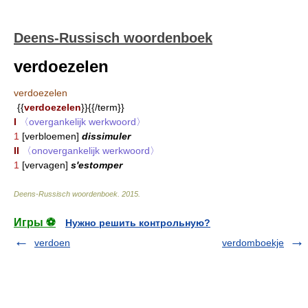
Deens-Russisch woordenboek
verdoezelen
verdoezelen
{{
verdoezelen
}}{{/term}}
I
〈overgankelijk werkwoord〉
1
[verbloemen]
dissimuler
II
〈onovergankelijk werkwoord〉
1
[vervagen]
s'estomper
Deens-Russisch woordenboek
.
2015
.
Игры ⚽
Нужно решить контрольную?
verdoen
verdomboekje