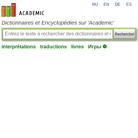
RU
EN
DE
ES
fr-academic.com
Dictionnaires et Encyclopédies sur 'Academic'
Recherche!
interprétations
traductions
livres
Игры ⚽